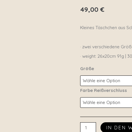
-
49,00
€
groß“
Menge
Kleines Täschchen aus Sc
· zwei verschiedene Grö
· weight: 26x20cm 91g | 
Größe
Farbe Reißverschluss
IN DEN