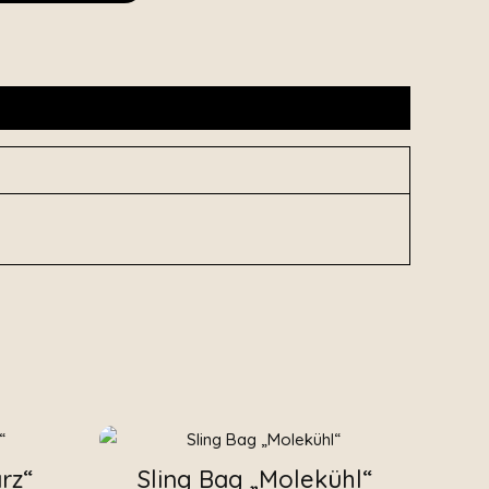
rz“
Sling Bag „Molekühl“