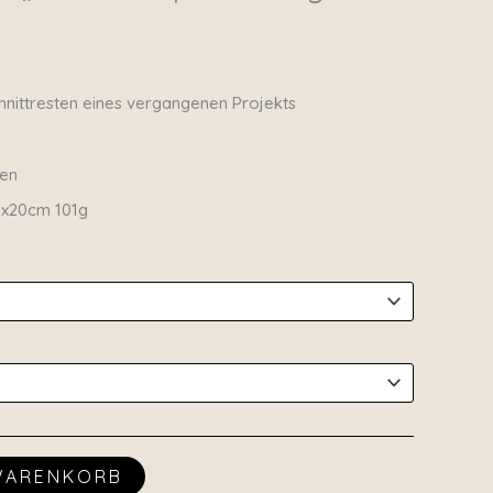
hnittresten eines vergangenen Projekts
ßen
30x20cm 101g
 WARENKORB