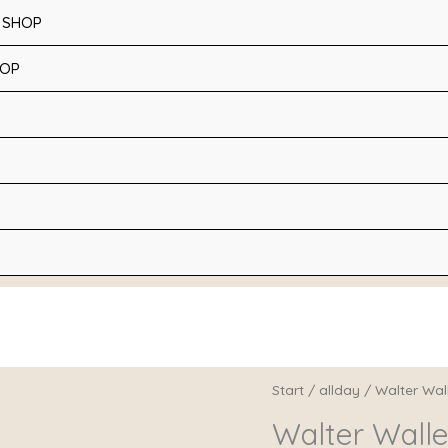
 SHOP
HOP
S
Walter
Start
/
allday
/ Walter Wal
Wallet
Walter Walle
"halbtransparent