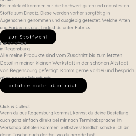
Bei molekühl kommen nur die hochwertigsten und robustesten
Stoffe zum Einsatz. Diese werden vorher sorgfältig in
Augenschein genommen und ausgiebig getestet. Welche Arten
und Farben es gibt, findest du unter Fabrics.
zur Stoffwahl
handcrafted
in Regensburg
Alle meine Produkte sind vom Zuschnitt bis zum letzten
Detail in meiner kleinen Werkstatt in der schönen Altstadt
von Regensburg gefertigt. Komm gerne vorbei und besprich
alles persönlich mit mir.
erfahre mehr über mich
Click & Collect
Wenn du aus Regensburg kommst, kannst du deine Bestellung
auch ganz einfach direkt bei mir nach Terminabsprache im
Workshop abholen kommen! Selbstverständlich schicke ich dir
deine Tasche auch dorthin, wo du gerade bist!