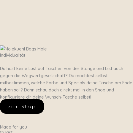
Individualität
Du hast keine Lust auf Taschen von der Stange und bist auch
gegen die Wegwerfgesellschaft? Du möchtest selbst
mitbestimmen, welche Farbe und Specials deine Tasche am Ende
haben soll? Dann schau doch direkt mal in den Shop und
konfiguriere dir deine Wunsch-Tasche selbst!
zum Shop
Made for you
to last