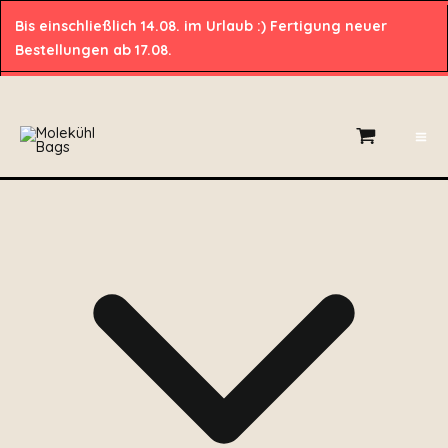
Zum
Bis einschließlich 14.08. im Urlaub :) Fertigung neuer
Inhalt
Bestellungen ab 17.08.
springen
handcrafted bags
made in regensburg