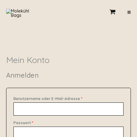
Zum
Erforderlich
Erforderlich
Erforderlich
Inhalt
springen
Mein Konto
Anmelden
Benutzername oder E-Mail-Adresse
*
Passwort
*